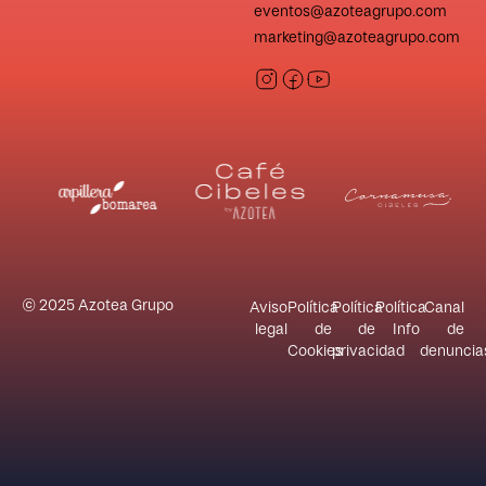
eventos@azoteagrupo.com
marketing@azoteagrupo.com
© 2025 Azotea Grupo
Aviso
Política
Política
Política
Canal
legal
de
de
Info
de
Cookies
privacidad
denuncia