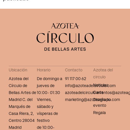
Ubicación
Horario
Contacto
Azotea del
circulo
Azotea del
De domingo a
91 117 00 62
Noticias
Círculo de
jueves de
info@azoteadelcirculo.com
Carta
Bellas Artes de
10:00- 01:30
azoteadelcirculo.eventos@azotea
Madrid C. del
Viernes,
marketing@azoteagrupo.com
Diseña tu
evento
Marqués de
sábado y
Regala
Casa Riera, 2,
vísperas de
Centro 28004
festivo
Madrid
de 10:00-